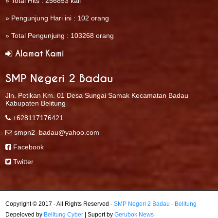
» Total Hits : 256853 kali
» Pengunjung Hari ini : 102 orang
» Total Pengunjung : 103268 orang
Alamat Kami
SMP Negeri 2 Badau
Jln. Petikan Km. 01 Desa Sungai Samak Kecamatan Badau
Kabupaten Belitung
+628117176421
smpn2_badau@yahoo.com
Facebook
Twitter
Copyright © 2017 - All Rights Reserved -
SMP Negeri 2 Badau - Belitung
Depeloved by
Belitung Cyber
| Suport by
Gerubok News