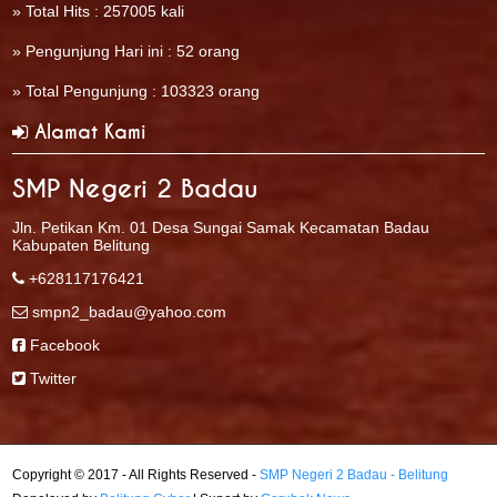
» Total Hits : 257005 kali
» Pengunjung Hari ini : 52 orang
» Total Pengunjung : 103323 orang
Alamat Kami
SMP Negeri 2 Badau
Jln. Petikan Km. 01 Desa Sungai Samak Kecamatan Badau
Kabupaten Belitung
+628117176421
smpn2_badau@yahoo.com
Facebook
Twitter
Copyright © 2017 - All Rights Reserved -
SMP Negeri 2 Badau - Belitung